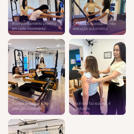
Acompanhamento próximo
Orientação constante, não
em cada movimento
execução automática
Turmas reduzidas com
Você não faz sozinho, é
atenção constante
conduzido