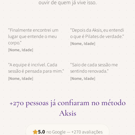
ouvir de quem já vive isso.
"Finalmente encontrei um
"Depois da Aksis, eu entendi
lugar que entende o meu
o que é Pilates de verdade."
corpo."
[Nome, Idade]
[Nome, Idade]
"A equipe é incrível. Cada
"Saio de cada sessão me
sessão é pensada para mim."
sentindo renovada."
[Nome, Idade]
[Nome, Idade]
+270 pessoas já confiaram no método
Aksis
5.0
no Google — +270 avaliações